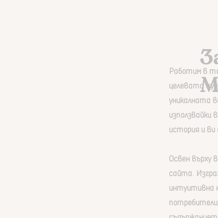
З
Работим в тя
M
целевата ауд
уникалната ви
използвайки 
история и ви
Освен върху 
сайта. Изгра
интуитивна н
потребителит
съдържаниет