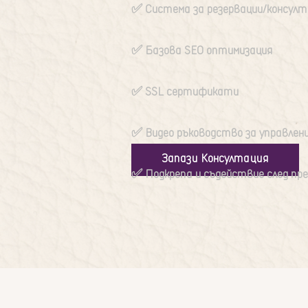
✅️ Система за резервации/консул
✅️ Базова SEO оптимизация
✅️ SSL сертификати
✅️ Видео ръководство за управлен
Запази Консултация
✅️ Подкрепа и съдействие след пр