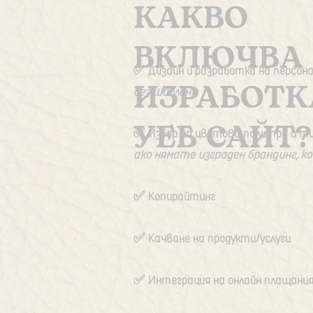
КАКВО
ВКЛЮЧВА
✅️ Дизайн и разработка на персон
ИЗРАБОТК
без шаблони
УЕБ САЙТ?
✅️ Избор на цветова палитра и т
ако нямате изграден брандинг, 
✅️ Копирайтинг
✅️ Качване на продукти/услуги
✅️ Интеграция на онлайн плащани