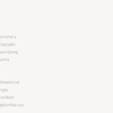
остите и
отразява
шия бранд,
ашата
авянето на
тура,
насочват
действие със