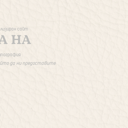
ализиран сайт
А НА
ипография
който да ни предоставите
я