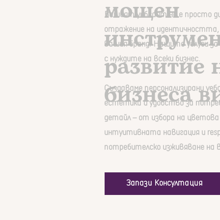
мощен
Вашият уебсайт не е просто ди
инструмен
отражение на идентичността,
вашия бранд. Нашите услуги за
развитие 
с нуждите на всеки бизнес.
бизнеса ви
Създаваме персонализирани уе
естетика и удобство за потре
детайл – от избора на цветова
интуитивната навигация и respo
потребителско изживяване на 
Запази Консултация