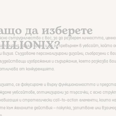
ащо да изберете
сно сътрудничество с вас, за да разберем личността, ценн
ILLIONIX?
итория на вашия бранд и да ги превърнем в уебсайт, който 
 визия. Създаваме персонализирани дизайни, съобразени с ва
въздействащи изображения и съдържание, което разказва в
 отличава от конкуренцията.
визията, се фокусираме и върху функционалността и предст
ждаме уебсайтове, оптимизирани за търсачки, с ясна струк
авигация и стратегически call-to-action елементи, които 
е към желаните действия – покупка, запитване или взаимо
о.