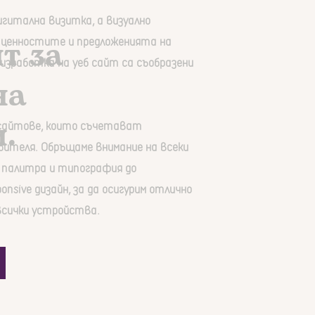
гитална визитка, а визуално
т за
 ценностите и предложенията на
 изработка на уеб сайт са съобразени
на
.
бсайтове, които съчетават
бителя. Обръщаме внимание на всеки
 палитра и типография до
nsive дизайн, за да осигурим отлично
всички устройства.