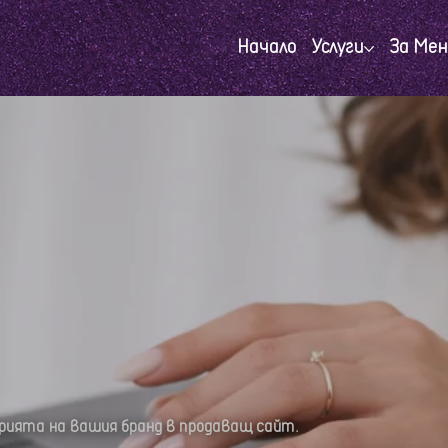
Начало
Услуги
За Мен
рията на вашия бранд в продаващ сайт.