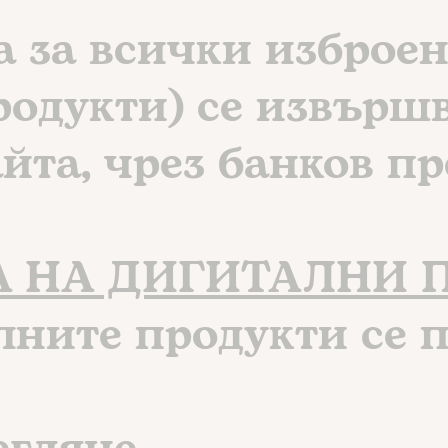
 за всички изброен
родукти) се извърш
айта, чрез банков пр
А НА ДИГИТАЛНИ 
лните продукти се 