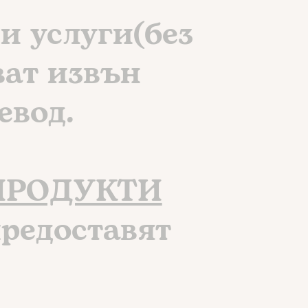
и услуги(без
ват извън
евод.
ПРОДУКТИ
предоставят