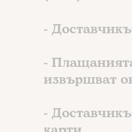
- Доставчикъ
- Плащанията
извършват он
- Доставчикъ
карти