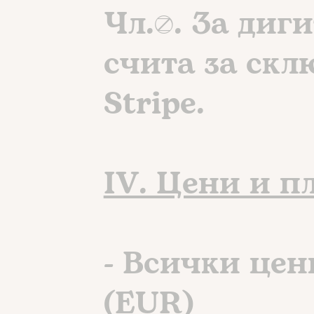
Чл.5. За диг
счита за ск
Stripe.
IV. Цени и 
- Всички цен
(EUR)