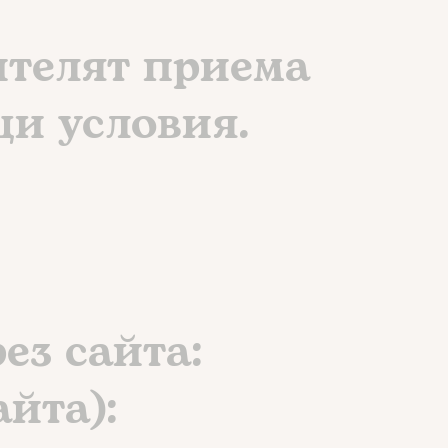
ителят приема
щи условия.
ез сайта:
айта):