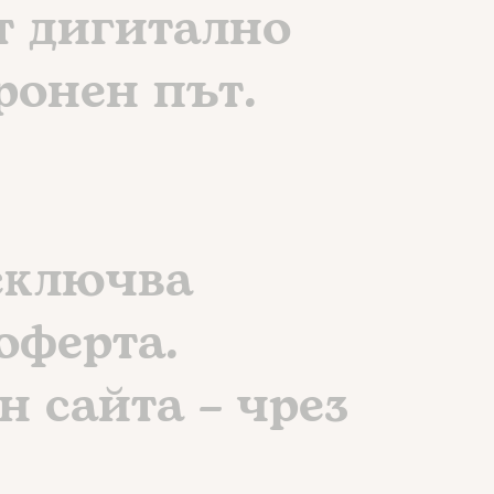
т дигитално
ронен път.
 сключва
оферта.
н сайта – чрез