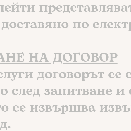
лейти представлява
доставяно по елект
ВАНЕ НА ДОГОВОР
услуги договорът се
 след запитване и 
о се извършва извъ
д.