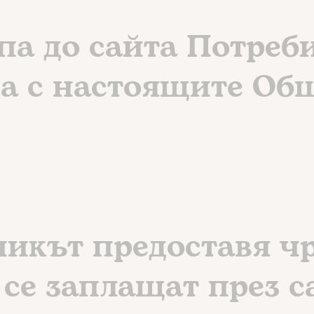
ъпа до сайта Потреб
ва с настоящите Об
чикът предоставя чр
 се заплащат през с