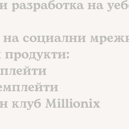
 и разработка на уе
е на социални мреж
 продукти:
мплейти
темплейти
н клуб Millionix