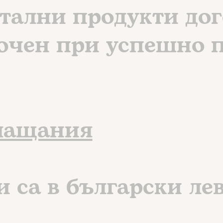
итални продукти дог
лючен при успешно 
плащания
и са в български лев