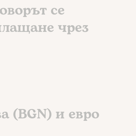
оворът се
плащане чрез
а (BGN) и евро