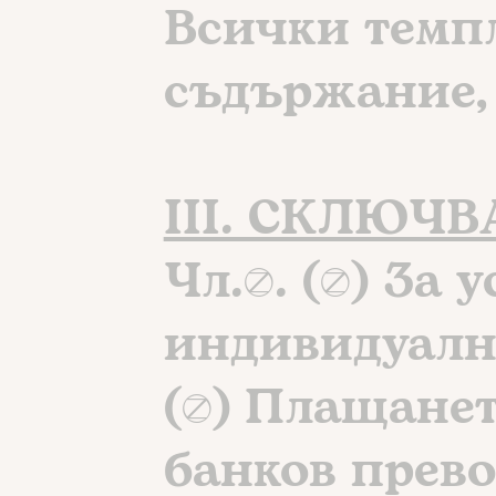
Всички темп
съдържание, 
III. СКЛЮЧ
Чл.4. (1) За 
индивидуално
(2) Плащанет
банков прево