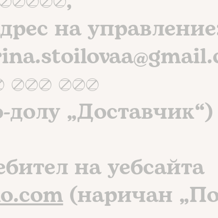
57024,
дрес на управление:
ina.stoilovaa@gmail
3 862 754
-долу „Доставчик“)
ебител на уебсайта
io.com
(наричан „По