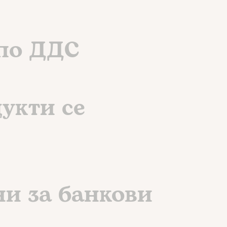
 по ДДС
укти се
ни за банкови