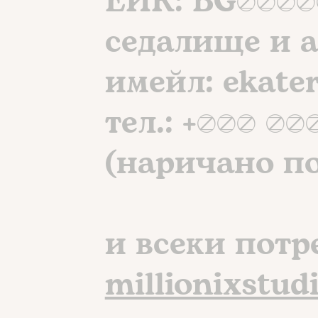
ЕИК: BG2072
седалище и а
имейл: ekater
тел.: +359 89
(наричано по
и всеки потр
millionixstud