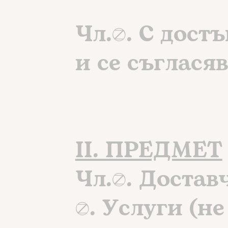
Чл.2. С дост
и се съглася
II. ПРЕДМЕТ
Чл.3. Достав
1. Услуги (не