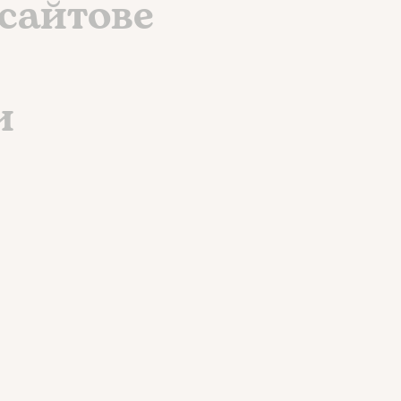
бсайтове
и