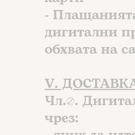
- Плащанията
дигитални п
обхвата на с
V. ДОСТАВК
Чл.8. Дигита
чрез: