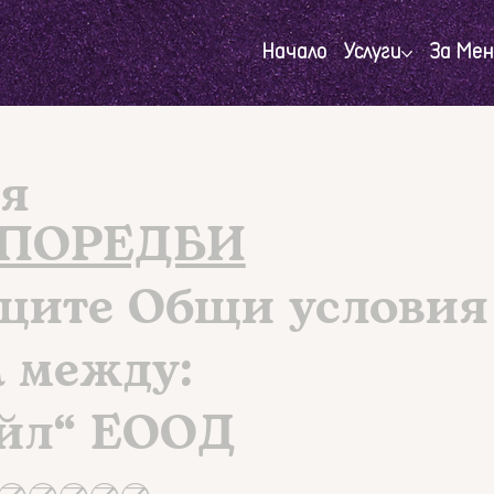
Начало
Услуги
За Мен
я
ЗПОРЕДБИ
ящите Общи условия
 между:
йл“ ЕООД