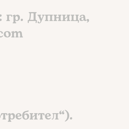
 гр. Дупница,
.com
требител“).