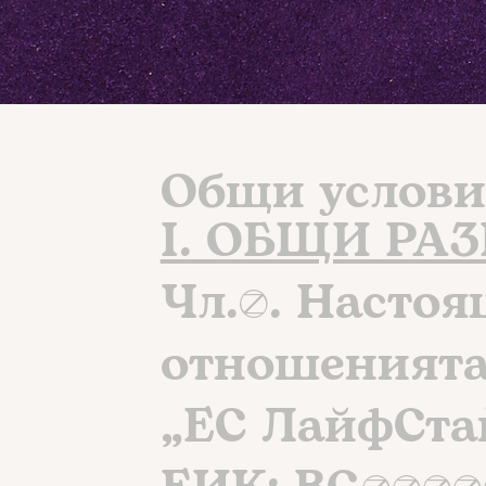
Общи услови
I. ОБЩИ РА
Чл.1. Насто
отношенията
„ЕС ЛайфСта