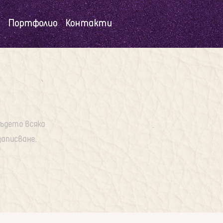
Портфолио
Контакти
където всяка
записване.