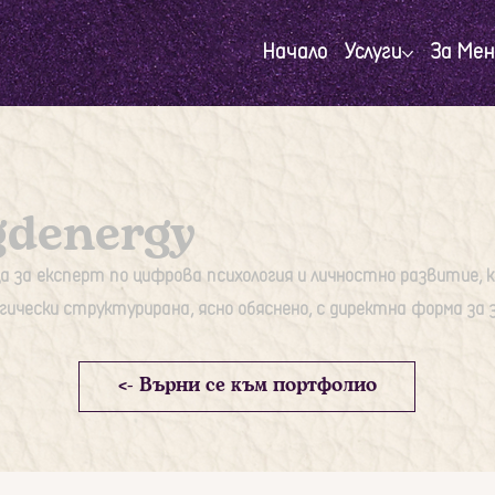
Начало
Услуги
За Мен
denergy
а за експерт по цифрова психология и личностно развитие, 
гически структурирана, ясно обяснено, с директна форма за 
<- Върни се към портфолио