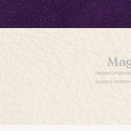
Mag
Лендинг страниц
услуга е страте