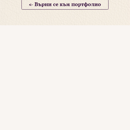
<- Върни се към портфолио