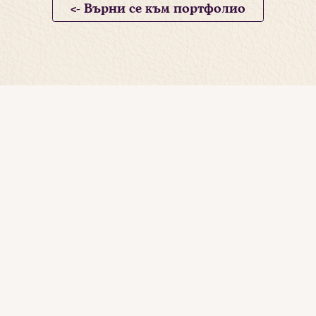
<- Върни се към портфолио