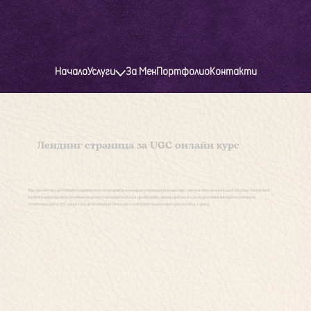
Начало
Услуги
За Мен
Портфолио
Контакти
Лендинг страница за UGC онлайн курс
Този проект представлява създаването на продажбена лендинг страница за онлайн курс, насочен към начинаещи в UGC (User Generated
Content) индустрията. Основната цел на страницата беше да образова, изгради доверие и ясно да покаже как курсът помага на
стартиращите UGC създатели да превърнат уменията си в работещо онлайн присъствие и доход.